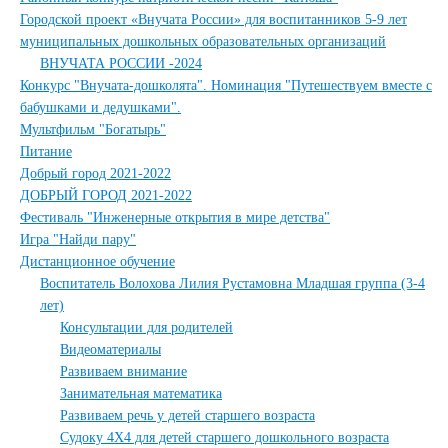
Городской проект «Внучата России» для воспитанников 5-9 лет
муниципальных дошкольных образовательных организаций
ВНУЧАТА РОССИИ -2024
Конкурс "Внучата-дошколята". Номинация "Путешествуем вместе с
бабушками и дедушками".
Мультфильм "Богатырь"
Питание
Добрый город 2021-2022
ДОБРЫЙ ГОРОД 2021-2022
Фестиваль "Инженерные открытия в мире детства"
Игра "Найди пару"
Дистанционное обучение
Воспитатель Волохова Лилия Рустамовна Младшая группа (3-4
лет)
Консультации для родителей
Видеоматериалы
Развиваем внимание
Занимательная математика
Развиваем речь у детей старшего возраста
Судоку 4Х4 для детей старшего дошкольного возраста