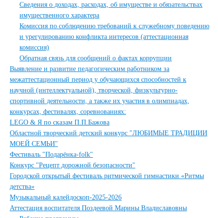
Сведения о доходах, расходах, об имуществе и обязательствах
имущественного характера
Комиссия по соблюдению требований к служебному поведению
и урегулированию конфликта интересов (аттестационная
комиссия)
Обратная связь для сообщений о фактах коррупции
Выявление и развитие педагогическим работником за
межаттестационный период у обучающихся способностей к
научной (интеллектуальной), творческой, физкультурно-
спортивной деятельности, а также их участия в олимпиадах,
конкурсах, фестивалях, соревнованиях:
LEGO & Я по сказам П.П.Бажова
Областной творческий детский конкурс "ЛЮБИМЫЕ ТРАДИЦИИ
МОЕЙ СЕМЬИ"
Фестиваль "Подарёнка-folk"
Конкурс "Рецепт дорожной безопасности"
Городской открытый фестиваль ритмической гимнастики «Ритмы
детства»
Музыкальный калейдоскоп-2025-2026
Аттестация воспитателя Поздеевой Марины Владиславовны