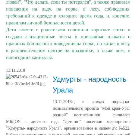
людей", "Что делать, если ты потерялся",
а также правилам
поведения на льду, на горке, в лесу, соблюдения
требований к одежде в холодное время года, и, конечно,
правилам личной безопасности детей.
Дети вместе с родителями сочинили короткие стихи и
создали агитационные листы и призывные плакаты о
правилах безопасного поведения на горке, на катке, в лесу,
в развлекательном центре на празднике, а также дома в
новогодние каникулы.
13.11.2018
Удмурты - народность
Урала
13.11.2018г., в рамках творческо-
познавательного проекта "Мой край-Урал
родной" воспитанники
филиалов
МБДОУ - детского сада "Детство"
посетили мероприятие
"Удмурты- народность Урала", организованное в нашем д\с №522
.
Ребята познакомились с культурой, традициями, обычаями данной