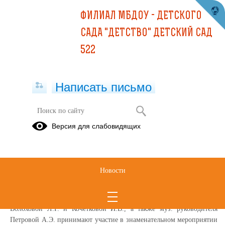
ФИЛИАЛ МБДОУ - ДЕТСКОГО
САДА "ДЕТСТВО" ДЕТСКИЙ САД
522
Написать письмо
Фестиваль "Подарёнка-folk"
Версия для слабовидящих
Детско-родительский фестиваль
"Подарёнка-folk"
для
воспитанников 4-7 лет, в том числе для детей инвалидов и детей с
ОВЗ муниципальных дошкольных образовательных организаций
Новости
города Екатеринбурга.
Воспитанники нашего детского сада под руководством педагогов
Волоховой Л.Р. и Кочетковой И.В., а также муз. руководителя
Петровой А.Э. принимают участие в знаменательном мероприятии