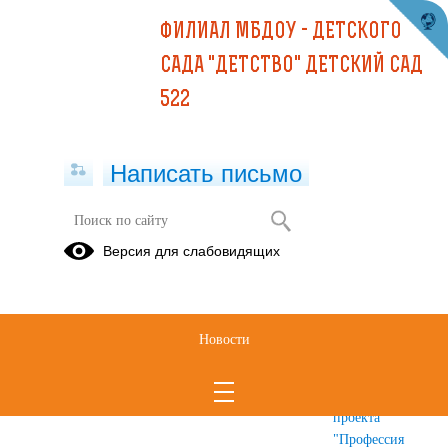
ФИЛИАЛ МБДОУ - ДЕТСКОГО
САДА "ДЕТСТВО" ДЕТСКИЙ САД
522
Написать письмо
Академия родительского
Версия для слабовидящих
просвещения
Ранняя
Драйверы
Мастер-
профориентация
раннего
класс в
Новости
дошкольников
развития
рамках
творческо-
познавательного
проекта
"Профессия